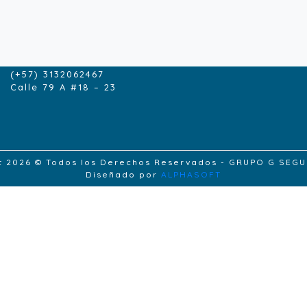
CONTACTENOS
contacto@grupogseguros.com
(+57) 1- 6165229
(+57) 3132062467
Calle 79 A #18 – 23
t 2026 © Todos los Derechos Reservados - GRUPO G SEG
Diseñado por
ALPHASOFT