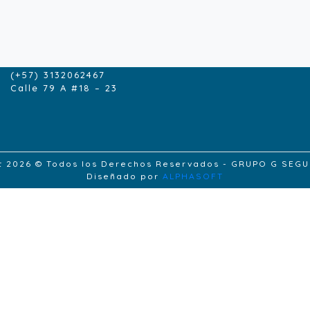
CONTACTENOS
contacto@grupogseguros.com
(+57) 1- 6165229
(+57) 3132062467
Calle 79 A #18 – 23
t 2026 © Todos los Derechos Reservados - GRUPO G SEG
Diseñado por
ALPHASOFT