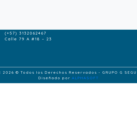
CONTACTENOS
contacto@grupogseguros.com
(+57) 1- 6165229
(+57) 3132062467
Calle 79 A #18 – 23
t 2026 © Todos los Derechos Reservados - GRUPO G SEG
Diseñado por
ALPHASOFT