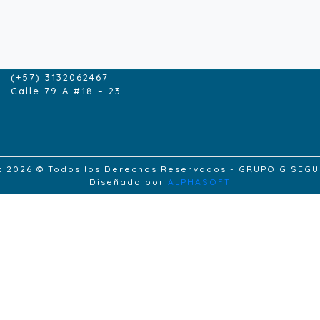
CONTACTENOS
contacto@grupogseguros.com
(+57) 1- 6165229
(+57) 3132062467
Calle 79 A #18 – 23
t 2026 © Todos los Derechos Reservados - GRUPO G SEG
Diseñado por
ALPHASOFT