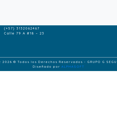
CONTACTENOS
contacto@grupogseguros.com
(+57) 1- 6165229
(+57) 3132062467
Calle 79 A #18 – 23
t 2026 © Todos los Derechos Reservados - GRUPO G SEG
Diseñado por
ALPHASOFT