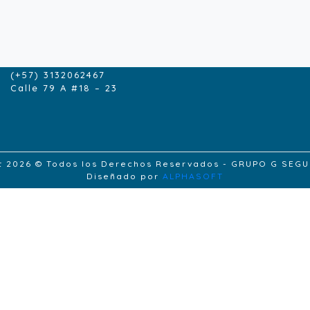
CONTACTENOS
contacto@grupogseguros.com
(+57) 1- 6165229
(+57) 3132062467
Calle 79 A #18 – 23
t 2026 © Todos los Derechos Reservados - GRUPO G SEG
Diseñado por
ALPHASOFT